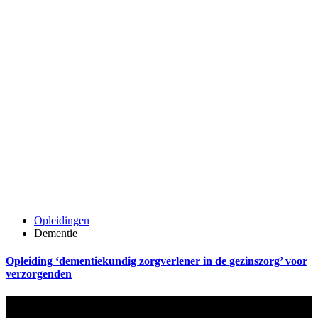
Opleidingen
Dementie
Opleiding ‘dementiekundig zorgverlener in de gezinszorg’ voor
verzorgenden